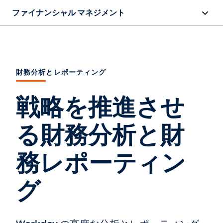
ファイナンシャル マネジメント
概要
機能
財務分析とレポーティング
リソース
戦略を推進させ
お問い合わせ
る財務分析と財
務レポーティン
グ