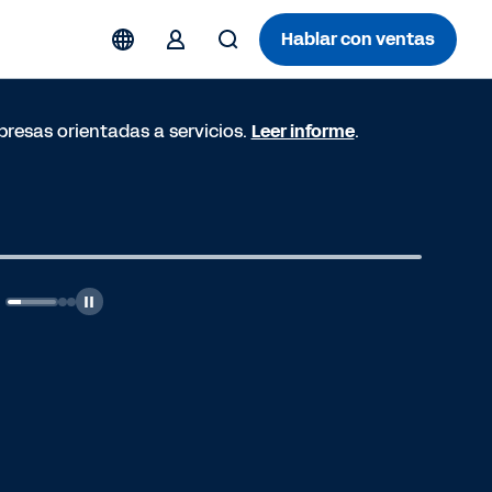
Hablar con ventas
resas orientadas a servicios.
Leer informe
.
eproducir video