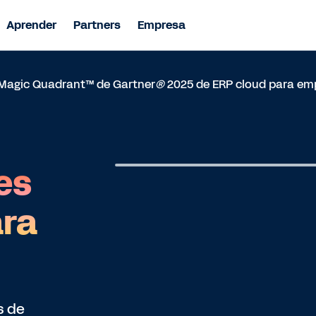
Aprender
Partners
Empresa
l Magic Quadrant™ de Gartner
®
2025 de ERP cloud para emp
R
es
ara
s de