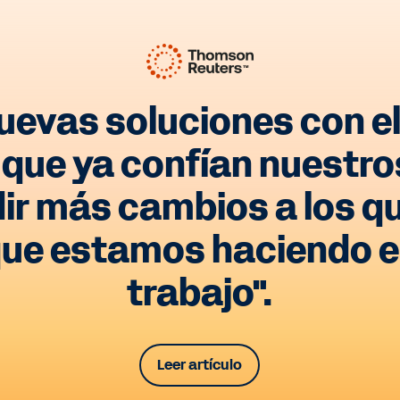
uevas soluciones con el
 que ya confían nuestr
dir más cambios a los q
que estamos haciendo es
trabajo".
Leer artículo