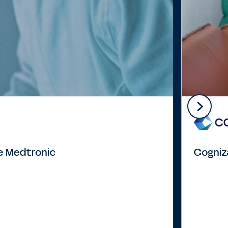
de Medtronic
Cogniz