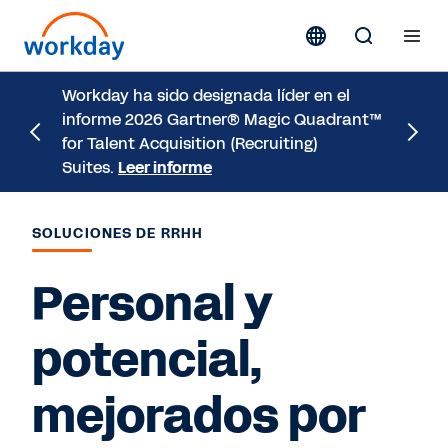
Workday ha sido designada líder en el
Descubr
informe 2026 Gartner® Magic Quadrant™
Workday
for Talent Acquisition (Recruiting)
funcion
Suites.
Leer informe
inform
SOLUCIONES DE RRHH
Personal y
potencial,
mejorados por