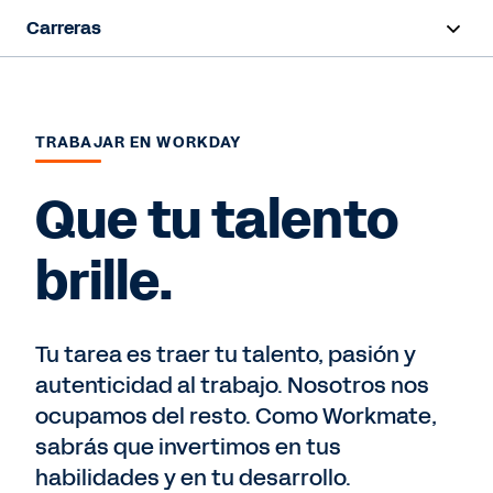
Carreras
Inicio
Trabaja en Workday
TRABAJAR EN WORKDAY
Inicia tu carrera
Que tu talento
Programas de contratación
brille.
Equipos
Tu tarea es traer tu talento, pasión y
Búsqueda de empleo
autenticidad al trabajo. Nosotros nos
ocupamos del resto. Como Workmate,
sabrás que invertimos en tus
habilidades y en tu desarrollo.