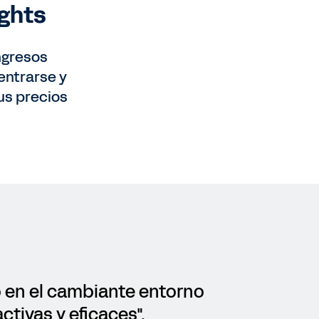
ights
ngresos
entrarse y
us precios
 en el cambiante entorno
ctivas y eficaces".