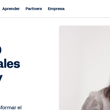
Aprender
Partners
Empresa
0
ales
y
sformar el