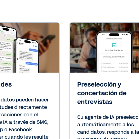
udes
Preselección y
concertación de
idatos pueden hacer
entrevistas
citudes directamente
rsaciones con el
Su agente de IA preselec
 IA a través de SMS,
automáticamente a los
p o Facebook
candidatos, responde a l
r cuando les resulte