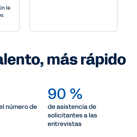
ún la
o.
alento, más rápido
90 %
el número de
de asistencia de
solicitantes a las
entrevistas