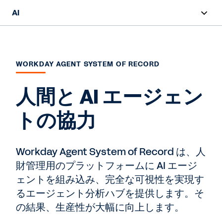
AI
概要
Sana
WORKDAY AGENT SYSTEM OF RECORD
Agent System of Record
人間と AI エージェン
エージェント
トの協力
責任ある AI
Workday Agent System of Record は、人
価格設定
財管理用のプラットフォームに AI エージ
ェントを組み込み、完全な可視性を実現す
AI マスタークラス
るエージェント分析ハブを提供します。そ
レポート
の結果、生産性が大幅に向上します。