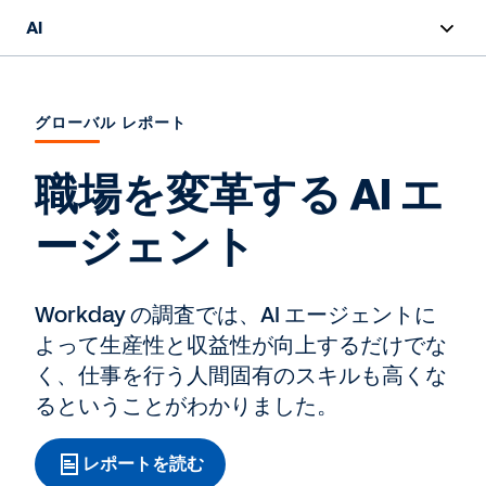
AI
概要
グローバル レポート
Sana
職場を変革する AI エ
Agent System of Record
ージェント
エージェント
責任ある AI
Workday の調査では、AI エージェントに
価格設定
よって生産性と収益性が向上するだけでな
く、仕事を行う人間固有のスキルも高くな
AI マスタークラス
るということがわかりました。
レポート
レポートを読む