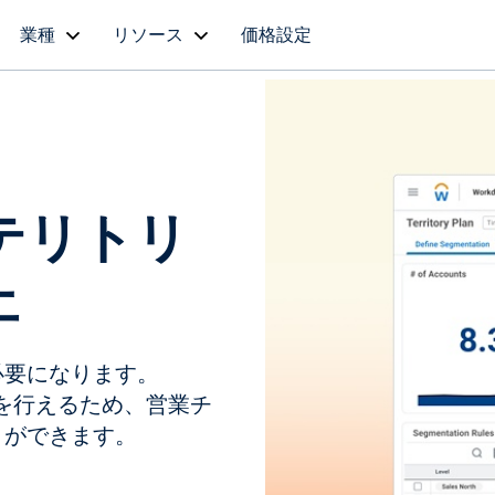
業種
リソース
価格設定
テリトリ
上
必要になります。
整を行えるため、営業チ
とができます。