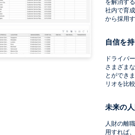
を解消す
社内で育
から採用
自信を持
ドライバー 
さまざま
とができ
リオを比
未来の人
人財の離職
用すれば