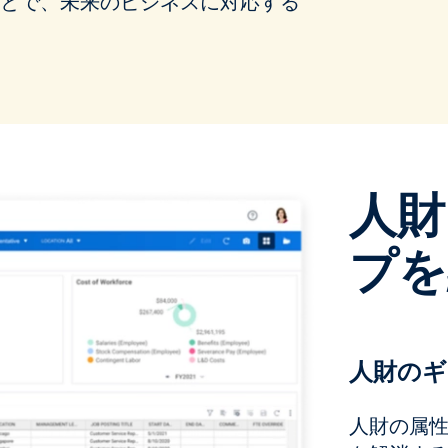
することで、未来のビジネスに対応する
人財
プを
人財のギ
人財の属