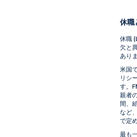
休職
休職 
欠と
あり
米国で
リシ
す。F
親者の
間、
など
で定
最も