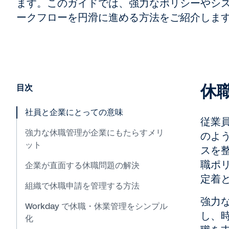
ます。このガイドでは、強力なポリシーやシ
ークフローを円滑に進める方法をご紹介しま
休
目次
社員と企業にとっての意味
従業
強力な休職管理が企業にもたらすメリ
のよ
ット
スを
職ポ
企業が直面する休職問題の解決
定着
組織で休職申請を管理する方法
強力
Workday で休職・休業管理をシンプル
し、
化