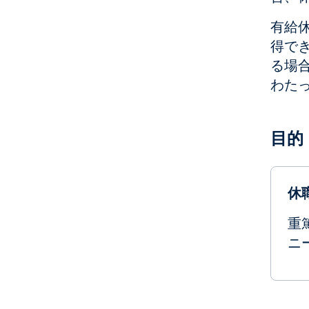
有給休
得で
る場
わた
目的
休
重
ニ