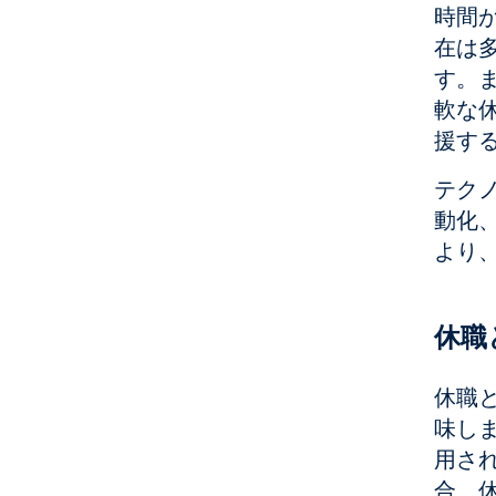
時間
在は
す。
軟な
援す
テク
動化
より
休職
休職
味し
用さ
合、