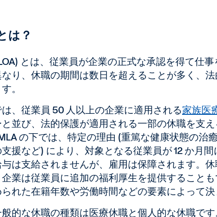
とは？
(LOA) とは、従業員が企業の正式な承認を得て
異なり、休職の期間は数日を超えることが多く、法
ます。
は、従業員 50 人以上の企業に適用される
家族医
ーと並び、法的保護が適用される一部の休職を支え
MLA の下では、特定の理由 (重篤な健康状態の
支援など) により、対象となる従業員が 12 か月間
給与は支給されませんが、雇用は保障されます。休
、企業は従業員に追加の福利厚生を提供することも
められた在籍年数や労働時間などの要素によって決
一般的な休職の種類は医療休職と個人的な休職です