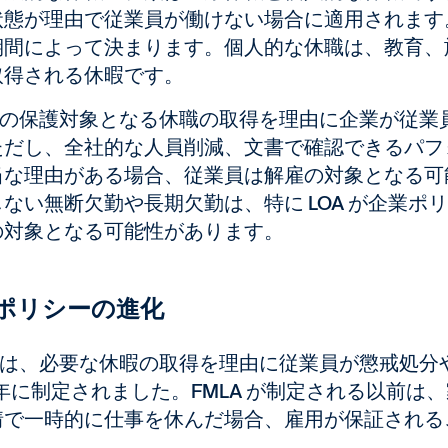
状態が理由で従業員が働けない場合に適用されます
期間によって決まります。個人的な休職は、教育、
取得される休暇です。
LA の保護対象となる休職の取得を理由に企業が従
ただし、全社的な人員削減、文書で確認できるパフ
当な理由がある場合、従業員は解雇の対象となる可
しない無断欠勤や長期欠勤は、特に LOA が企業
の対象となる可能性があります。
ポリシーの進化
LA は、必要な休暇の取得を理由に従業員が懲戒処
3 年に制定されました。FMLA が制定される以前
情で一時的に仕事を休んだ場合、雇用が保証される