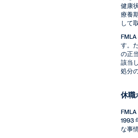
健康
療養
して
FM
す。
の正
該当
処分
休職
FM
199
な事