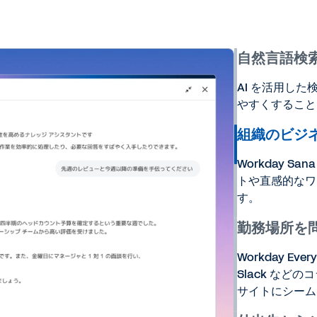
自然言語検
AI を活用し
やすくすること
組織のビジネ
Workday 
トや直感的なワー
す。
勤務場所を
Workday Eve
Slack な
サイトにシーム