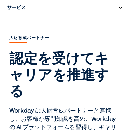
サービス
概要
デプロイメント
人財育成パートナー
トレーニングと認定/資格
認定を受けてキ
Success Plans
ャリアを推進す
サポート
る
お問い合わせ
Workday は人財育成パートナーと連携
し、お客様が専門知識を高め、Workday
の AI プラットフォームを習得し、キャリ