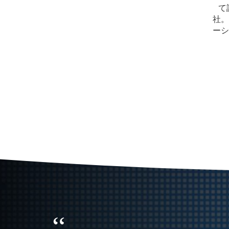
て
社。
ーシ