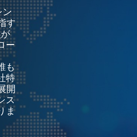
シン
指す
員が
ロー
誰も
社特
展開
シス
りま