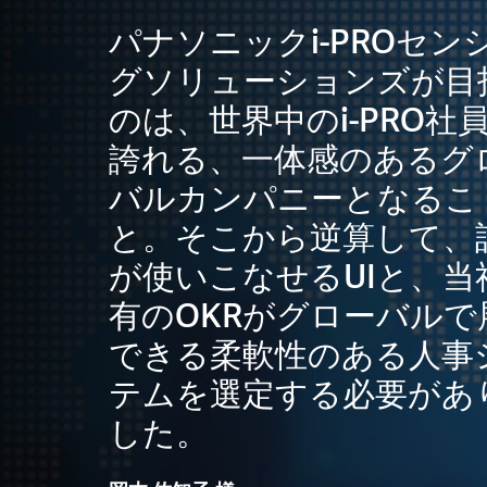
パナソニックi-PROセン
グソリューションズが目
のは、世界中のi-PRO社
誇れる、一体感のあるグ
バルカンパニーとなるこ
と。そこから逆算して、
が使いこなせるUIと、当
有のOKRがグローバルで
できる柔軟性のある人事
テムを選定する必要があ
した。