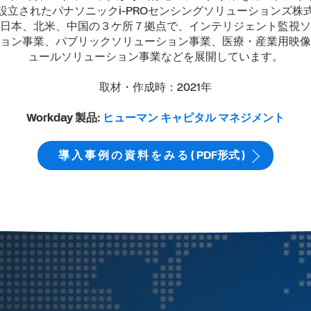
設立されたパナソニックi-PROセンシングソリューションズ株
日本、北米、中国の３ケ所７拠点で、インテリジェント監視ソ
ョン事業、パブリックソリューション事業、医療・産業用映像
ュールソリューション事業などを展開しています。
取材・作成時：2021年
Workday 製品:
ヒューマン キャピタル マネジメント
導 入 事 例 の 資 料 を み る ( PDF形式 )