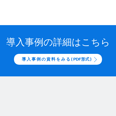
導入事例の詳細はこちら
導 入 事 例 の 資 料 を み る ( PDF形式 )