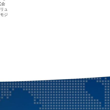
式会
リュ
モジ