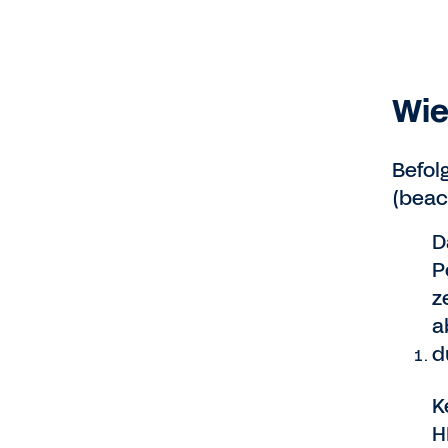
Wie
Befol
(beac
D
P
z
a
d
K
H