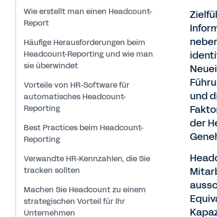
Wie erstellt man einen Headcount-
Zielf
Report
Infor
neben
Häufige Herausforderungen beim
Headcount-Reporting und wie man
ident
sie überwindet
Neuei
Führu
Vorteile von HR-Software für
und d
automatisches Headcount-
Reporting
Fakto
der H
Best Practices beim Headcount-
Geneh
Reporting
Headc
Verwandte HR-Kennzahlen, die Sie
tracken sollten
Mitar
aussc
Machen Sie Headcount zu einem
Equiv
strategischen Vorteil für Ihr
Kapaz
Unternehmen