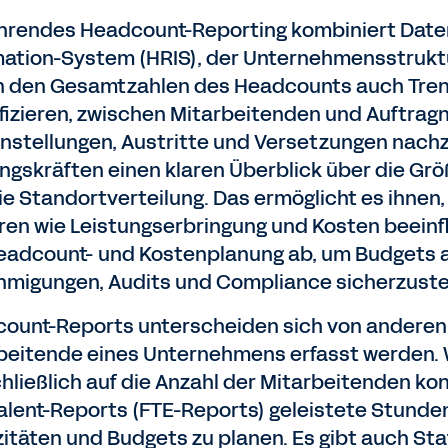
ührendes Headcount-Reporting kombiniert Da
mation-System (HRIS), der Unternehmensstruk
 den Gesamtzahlen des Headcounts auch Trend
ifizieren, zwischen Mitarbeitenden und Auftra
nstellungen, Austritte und Versetzungen nachz
ngskräften einen klaren Überblick über die Größ
ie Standortverteilung. Das ermöglicht es ihnen,
ren wie Leistungserbringung und Kosten beeinf
eadcount- und Kostenplanung ab, um Budgets 
migungen, Audits und Compliance sicherzustel
ount-Reports unterscheiden sich von anderen 
beitende eines Unternehmens erfasst werden.
hließlich auf die Anzahl der Mitarbeitenden kon
alent-Reports (FTE-Reports) geleistete Stunden
itäten und Budgets zu planen. Es gibt auch Staf