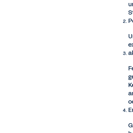
u
S
P
U
e
a
F
g
K
a
o
E
G