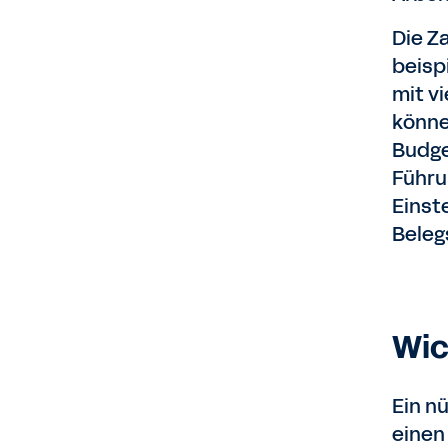
Die Z
beisp
mit v
könne
Budge
Führu
Einst
Beleg
Wic
Ein n
einen