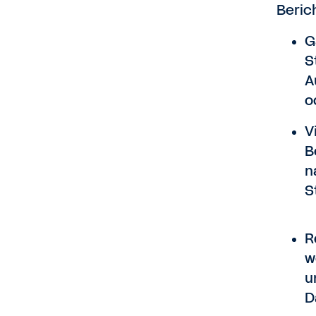
Beric
G
S
A
o
V
B
n
S
R
w
u
D