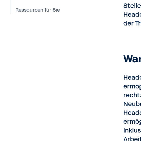
Stell
Ressourcen für Sie
Headc
der T
War
Headc
ermög
recht
Neube
Headc
ermög
Inklu
Arbei