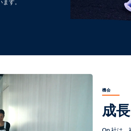
います。
機会
成長
On 社は