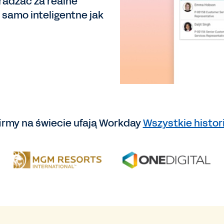
radzać za realne
 samo inteligentne jak
irmy na świecie ufają Workday
Wszystkie histor