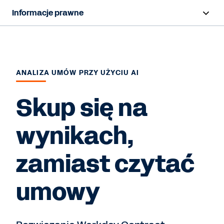
Informacje prawne
Informacje ogólne
Produkty
ANALIZA UMÓW PRZY UŻYCIU AI
Branże
Skup się na
Poproś o prezentację
wynikach,
zamiast czytać
umowy