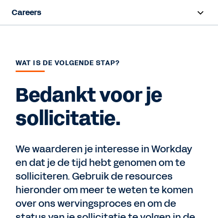
Careers
Overview
Life at Workday
WAT IS DE VOLGENDE STAP?
Early Career
Bedankt voor je
Hiring Programs
sollicitatie.
Teams
We waarderen je interesse in Workday
en dat je de tijd hebt genomen om te
Job Search
solliciteren. Gebruik de resources
hieronder om meer te weten te komen
over ons wervingsproces en om de
status van je sollicitatie te volgen in de