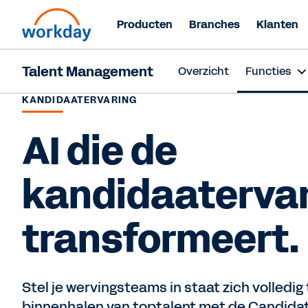
Producten
Branches
Klanten
Talent Management
Overzicht
Functies
KANDIDAATERVARING
AI die de
kandidaatervar
transformeert.
Stel je wervingsteams in staat zich volledig 
binnenhalen van toptalent met de Candida