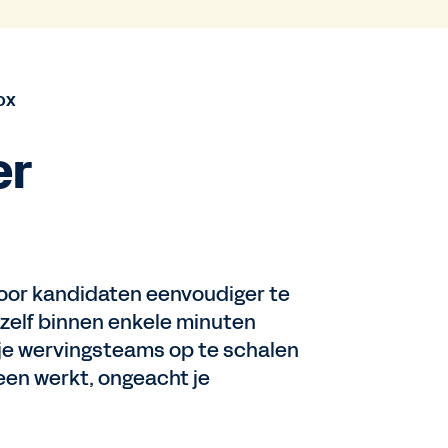
OX
er
oor kandidaten eenvoudiger te
n zelf binnen enkele minuten
 je wervingsteams op te schalen
en werkt, ongeacht je