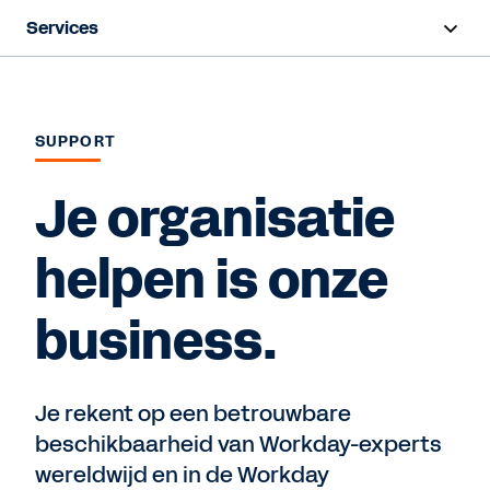
Services
Overzicht
Implementatie
SUPPORT
Training en certificeringen
Je organisatie
Success Plans
helpen is onze
Support
business.
Contact Sales
Je rekent op een betrouwbare
beschikbaarheid van Workday-experts
wereldwijd en in de Workday