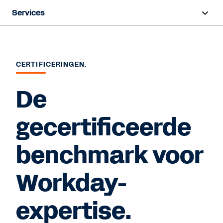
Services
Overzicht
Implementatie
CERTIFICERINGEN.
Training en certificeringen
De
Success Plans
gecertificeerde
Support
benchmark voor
Contact Sales
Workday-
expertise.