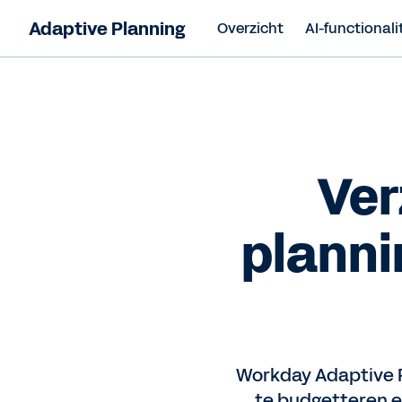
Adaptive Planning
Overzicht
AI-functionali
Ver
planni
Workday Adaptive P
te budgetteren e