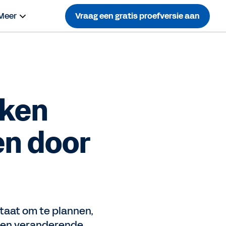
Meer
Vraag een gratis proefversie aan
iken
en door
taat om te plannen,
 een veranderende