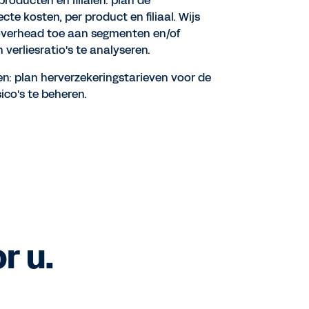
oducten en filialen: plan de
te kosten, per product en filiaal. Wijs
overhead toe aan segmenten en/of
 verliesratio's te analyseren.
en: plan herverzekeringstarieven voor de
sico's te beheren.
r u.