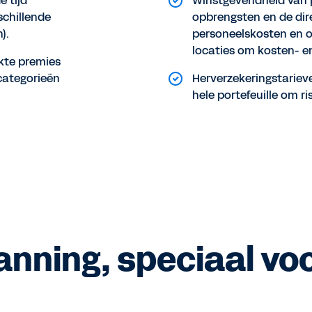
e tijd
Winstgevendheid van pr
schillende
opbrengsten en de direc
).
personeelskosten en 
locaties om kosten- en
kte premies
categorieën
Herverzekeringstariev
hele portefeuille om ri
nning, speciaal voo