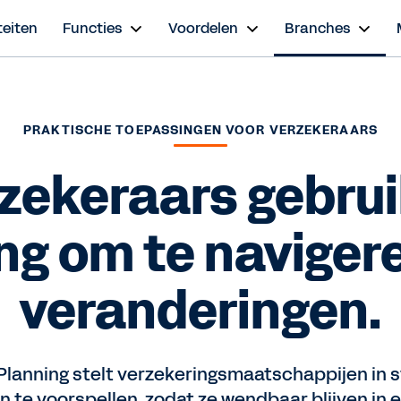
teiten
Functies
Voordelen
Branches
PRAKTISCHE TOEPASSINGEN VOOR VERZEKERAARS
zekeraars gebru
ng om te naviger
veranderingen.
lanning stelt verzekeringsmaatschappijen in s
n te voorspellen, zodat ze wendbaar blijven in