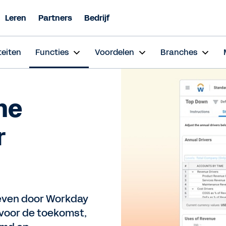
Leren
Partners
Bedrijf
teiten
Functies
Voordelen
Branches
he
r
even door Workday
 voor de toekomst,