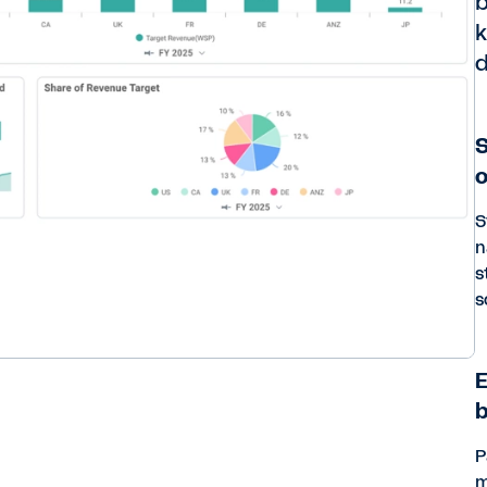
b
k
d
S
o
S
n
s
s
E
b
P
m