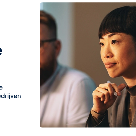
e
e
drijven