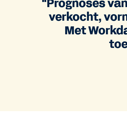
"Prognoses van 
verkocht, vor
Met Workda
toe