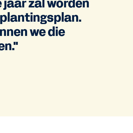
 jaar zal worden
plantingsplan.
nnen we die
en."