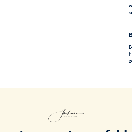
w
s
B
B
h
z