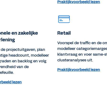
Praktijkvoorbeeld lezen
nele en zakelijke
Retail
rlening
Voorspel de traffic en de o
modelleer categoriemarge
de projectuitgaven, plan
klantvraag en voer same-s
tige headcount, modelleer
clusteranalyses uit.
graden en backlog en volg
vendheid van de
Praktijkvoorbeeld lezen
feuille.
rbeeld lezen