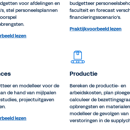
dgetten voor afdelingen en
budgetteer personeelsbeho
s, stel personeelsplannen
faculteit en forecast versc
oorspel
financieringsscenario's.
pbrengsten.
Praktijkvoorbeeld lezen
rbeeld lezen
nces
Productie
tteer en modelleer voor de
Bereken de productie- en
an de hand van mijlpalen
arbeidskosten, plan ploege
e studies, projectuitgaven
calculeer de bezettingsgra
en.
opbrengsten en materialen
modelleer de gevolgen van
rbeeld lezen
verstoringen in de supplyc