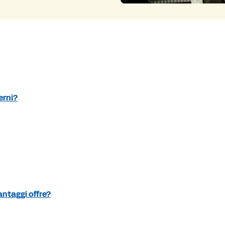
erni?
antaggi offre?