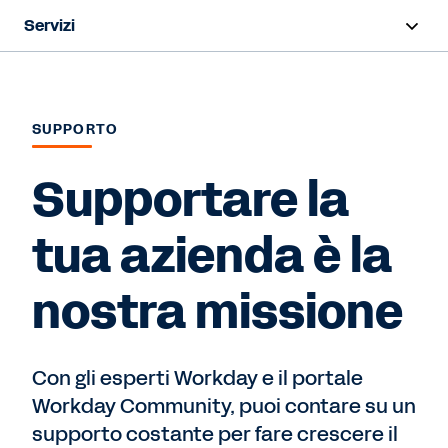
Servizi
Panoramica
l'implementazione
SUPPORTO
Formazione e certificazioni
Supportare la
Success Plans
tua azienda è la
Supporto
nostra missione
Contact Sales
Con gli esperti Workday e il portale
Workday Community, puoi contare su un
supporto costante per fare crescere il