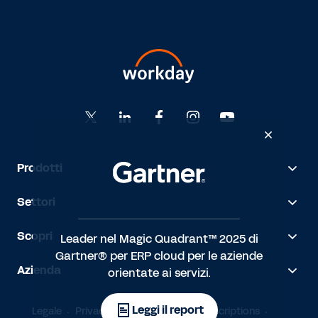
Prodotti
Settori
Scopri
Leader nel Magic Quadrant™ 2025 di
Gartner® per ERP cloud per le aziende
Azienda
orientate ai servizi.
Leggi il report
Legale
Privacy
Accessibilità
Subscriptions