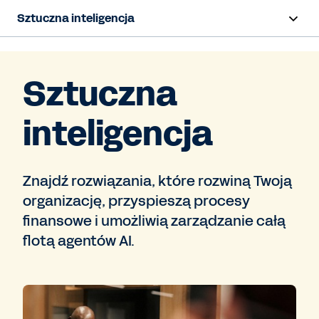
Sztuczna inteligencja
Przegląd
Sztuczna
Sana
inteligencja
Agent System of Record
Agenty
Znajdź rozwiązania, które rozwiną Twoją
Odpowiedzialna sztuczna inteligencja
organizację, przyspieszą procesy
finansowe i umożliwią zarządzanie całą
AI Masterclass
flotą agentów AI.
Tematy dotyczące sztucznej inteligencji
Kontakt z działem sprzedaży