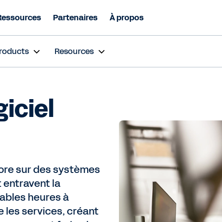
Ressources
Partenaires
À propos
roducts
Resources
iciel
ore sur des systèmes
 entravent la
ables heures à
 les services, créant