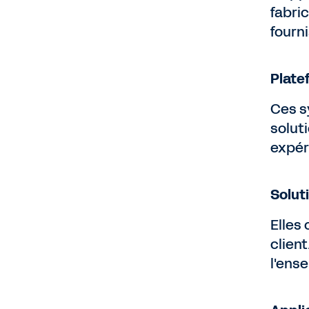
fabric
fourn
Plate
Ces sy
solut
expér
Solut
Elles
client
l'ens