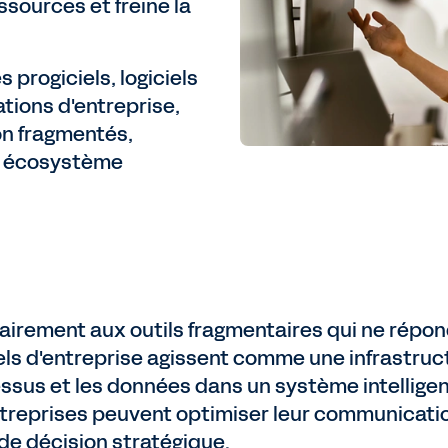
essources et freine la
 progiciels, logiciels
ations d'entreprise,
on fragmentés,
n écosystème
airement aux outils fragmentaires qui ne répond
iels d'entreprise agissent comme une infrastruct
ssus et les données dans un système intelligent
ntreprises peuvent optimiser leur communication
 de décision stratégique.