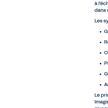
à l'éc
dans 
Les s
G
R
O
P
G
A
Le pr
Imagi