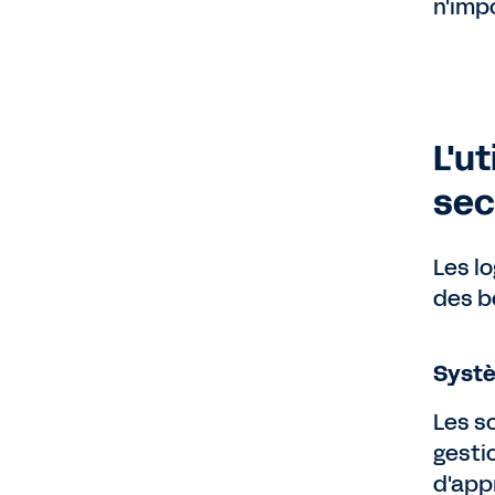
n'impo
L'u
sec
Les l
des b
Systè
Les s
gestio
d'app