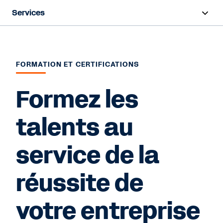
Services
Présentation
Déploiement
FORMATION ET CERTIFICATIONS
Formations et certifications
Formez les
Workday Success Plans
talents au
Support
service de la
Contact Sales
réussite de
votre entreprise