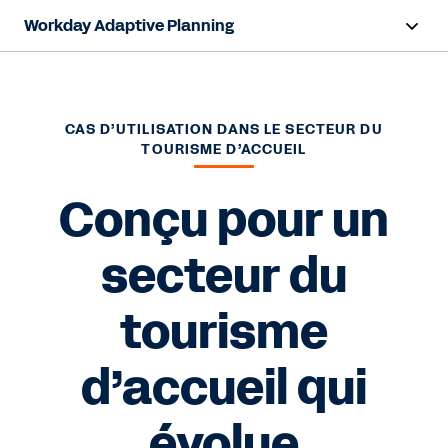
Workday Adaptive Planning
Survol
Fonctionnalités d’IA
CAS D’UTILISATION DANS LE SECTEUR DU
TOURISME D’ACCUEIL
Produits
Conçu pour un
Cas d’utilisation
secteur du
Secteurs
tourisme
Ressources
Tarification
d’accueil qui
évolue
Essai gratuit