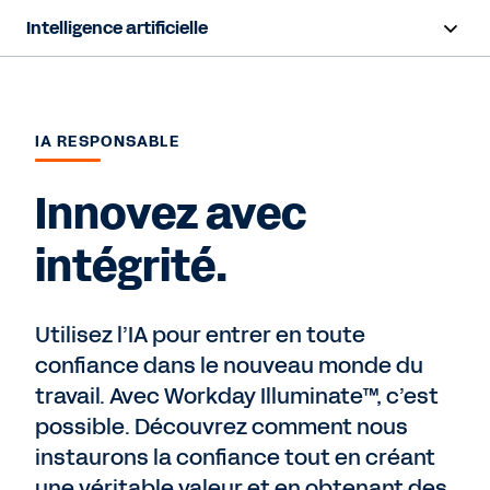
Intelligence artificielle
Survol
Sana
IA RESPONSABLE
Système de tenue des dossiers des agents
Innovez avec
Agents
intégrité.
Tarification
Utilisez l’IA pour entrer en toute
IA responsable
confiance dans le nouveau monde du
travail. Avec Workday Illuminate™, c’est
Ressources
possible. Découvrez comment nous
instaurons la confiance tout en créant
Nous contacter
une véritable valeur et en obtenant des