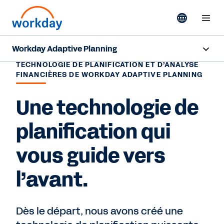
Workday Adaptive Planning
TECHNOLOGIE DE PLANIFICATION ET D’ANALYSE
Survol
FINANCIÈRES DE WORKDAY ADAPTIVE PLANNING
Fonctionnalités d’IA
Une technologie de
Produits
planification qui
Cas d’utilisation
vous guide vers
Secteurs
l’avant.
Ressources
Dès le départ, nous avons créé une
Tarification