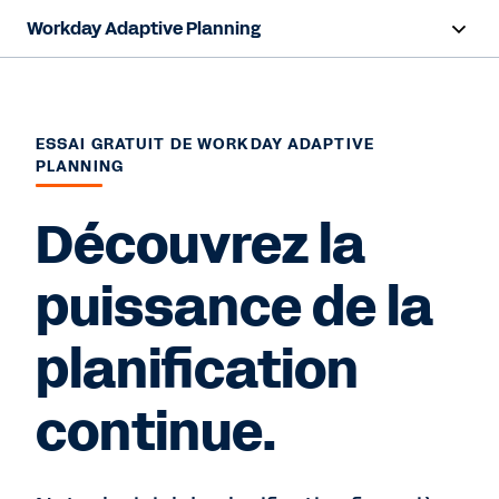
Workday Adaptive Planning
Survol
Fonctionnalités d’IA
ESSAI GRATUIT DE WORKDAY ADAPTIVE
PLANNING
Produits
Découvrez la
Cas d’utilisation
puissance de la
Secteurs
planification
Ressources
Tarification
continue.
Essai gratuit