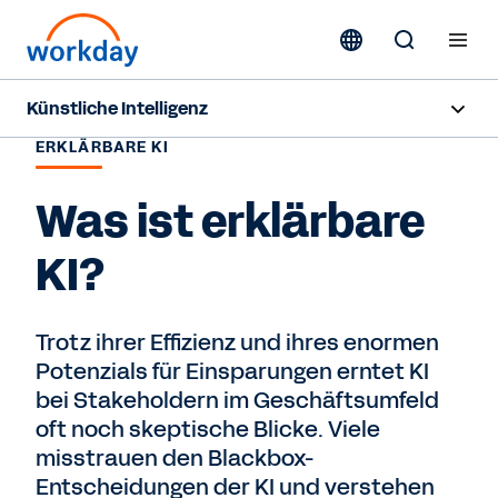
Künstliche Intelligenz
ERKLÄRBARE KI
Übersicht
Was ist erklärbare
Sana
KI?
Agent System of Record
Agenten
Trotz ihrer Effizienz und ihres enormen
Potenzials für Einsparungen erntet KI
Preise
bei Stakeholdern im Geschäftsumfeld
oft noch skeptische Blicke. Viele
Verantwortungsvolle KI
misstrauen den Blackbox-
Ressourcen
Entscheidungen der KI und verstehen