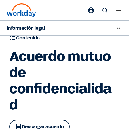
Información legal
Contenido
Información general
Acuerdo mutuo
Términos y condiciones
de
Privacidad
confidencialida
Propiedad intelectual
Confianza y cumplimiento normativo
d
Hablar con ventas
Descargar acuerdo