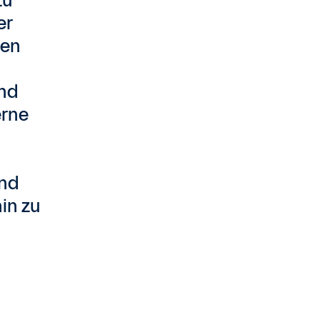
zu
er
men
und
erne
Und
in zu