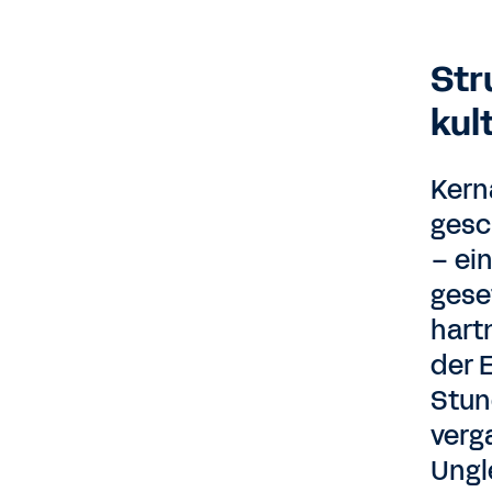
Str
kul
Kerna
gesc
– ei
gese
hart
der 
Stun
verg
Ungl