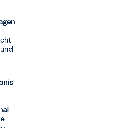
lagen
acht
– und
ebnis
nal
ie