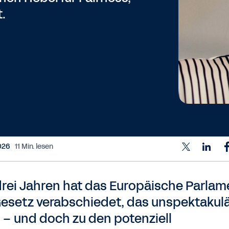
.
2026
11 Min. lesen
drei Jahren hat das Europäische Parlam
Gesetz verabschiedet, das unspektakul
t – und doch zu den potenziell