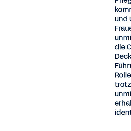
Pfle
komm
und 
Frau
unmi
die O
Deck
Führ
Rolle
trot
unmi
erha
iden