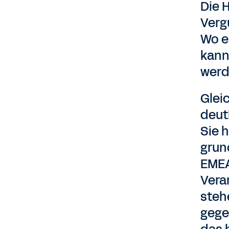
Die H
Verg
Wo e
kann
werd
Gleic
deutl
Sie h
grun
EMEA
Vera
steh
gege