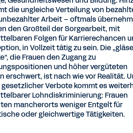
ge, Gesundheitswesen und Bildung. Hin
t die ungleiche Verteilung von bezahlt
unbezahlter Arbeit – oftmals überneh
en den Großteil der Sorgearbeit, mit
ttelbaren Folgen für Karrierechancen 
ption, in Vollzeit tätig zu sein. Die „gläs
e“, die Frauen den Zugang zu
ungspositionen und höher vergüteten
n erschwert, ist nach wie vor Realität. 
z gesetzlicher Verbote kommt es weiterh
ttelbarer Lohndiskriminierung: Frauen
lten mancherorts weniger Entgelt für
tische oder gleichwertige Tätigkeiten.