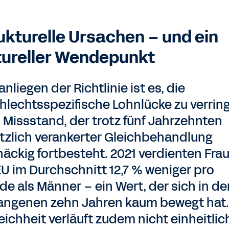
ukturelle Ursachen – und ein
tureller Wendepunkt
nliegen der Richtlinie ist es, die
hlechtsspezifische Lohnlücke zu verrin
n Missstand, der trotz fünf Jahrzehnten
tzlich verankerter Gleichbehandlung
näckig fortbesteht. 2021 verdienten Frau
EU im Durchschnitt 12,7 % weniger pro
de als Männer – ein Wert, der sich in de
angenen zehn Jahren kaum bewegt hat.
eichheit verläuft zudem nicht einheitlic