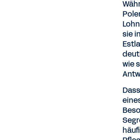
Währ
Pole
Lohn
sie 
Estl
deut
wie s
Antw
Dass
eine
Beso
Segr
häuf