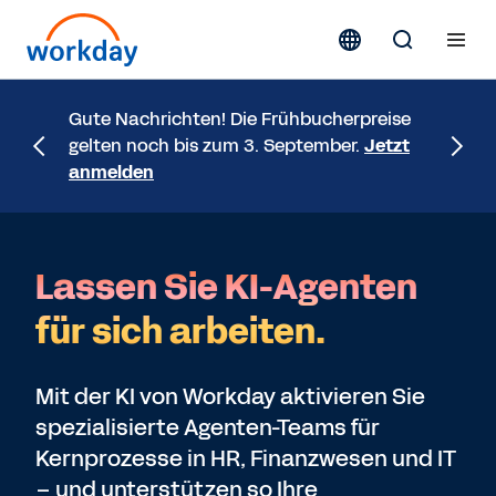
It's a 
Gute Nachrichten! Die Frühbucherpreise
mit Sup
gelten noch bis zum 3. September.
Jetzt
Workda
anmelden
Zurich
u
Lassen Sie KI-Agenten
für sich arbeiten.
Mit der KI von Workday aktivieren Sie
spezialisierte Agenten-Teams für
Kernprozesse in HR, Finanzwesen und IT
– und unterstützen so Ihre