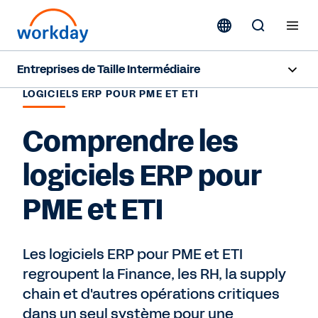
Entreprises de Taille Intermédiaire
LOGICIELS ERP POUR PME ET ETI
Aperçu
Comprendre les
Solutions RH et paie
logiciels ERP pour
Solutions Finance
PME et ETI
Offres
Idées reçues
Les logiciels ERP pour PME et ETI
regroupent la Finance, les RH, la supply
Ressources
chain et d'autres opérations critiques
dans un seul système pour une