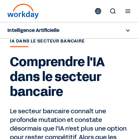
Intelligence Artificielle
IA DANS LE SECTEUR BANCAIRE
Aperçu
Comprendre l'IA
Sana
dans le secteur
Agent System of Record
bancaire
Agents
Tarification
Le secteur bancaire connaît une
profonde mutation et constate
IA responsable
désormais que l'IA n'est plus une option
Ressources
pour rester compétitif. Alors que les