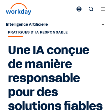
Intelligence Artificielle
PRATIQUES D'IA RESPONSABLE
Aperçu
Une IA conçue
Sana
de manière
Agent System of Record
Agents
responsable
Tarification
pour des
IA responsable
solutions fiables
Ressources