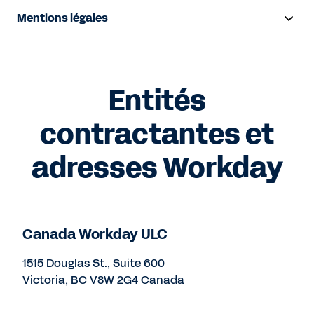
Mentions légales
Aperçu
Conditions générales
Entités
Confidentialité
contractantes et
Propriété intellectuelle
adresses Workday
Confiance et conformité
Canada Workday ULC
Nous contacter
1515 Douglas St., Suite 600
Victoria, BC V8W 2G4 Canada