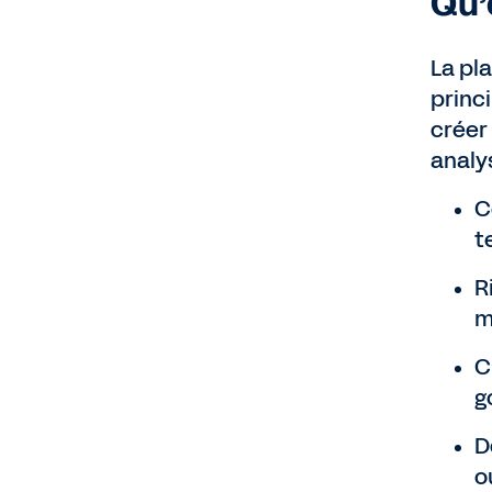
Qu’
La pla
princi
créer
analys
C
t
R
m
C
g
D
o