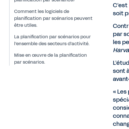
C’est
Comment les logiciels de
soit p
planification par scénarios peuvent
être utiles.
Contr
par s
La planification par scénarios pour
les p
l’ensemble des secteurs d’activité.
Harva
Mise en œuvre de la planification
par scénarios.
L’étu
sont 
avant
« Les
spéci
consi
conna
chang