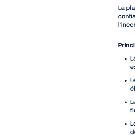
La pl
confi
l’inc
Princi
L
e
L
é
L
f
L
d