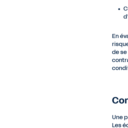
C
d
En év
risque
de se 
contr
condit
Com
Une p
Les é