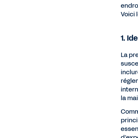
endroi
Voici 
1. Id
La pr
susce
inclu
régle
intern
la ma
Comme
princ
essen
d’exp