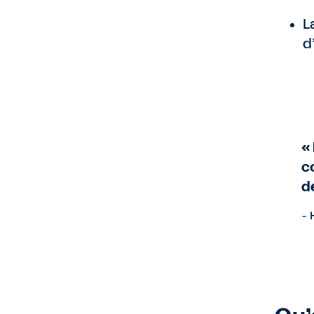
L
d
«
c
d
- 