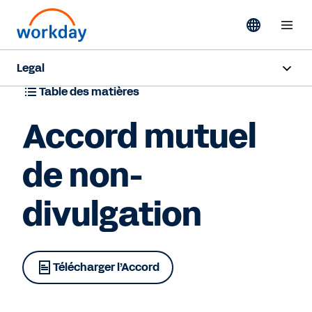
Legal
Table des matières
Conditions générales
Accord mutuel
Confidentialité
de non-
Propriété intellectuelle
divulgation
Survol
Confiance et conformité
Télécharger l’Accord
Contact Sales