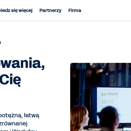
iedz się więcej
Partnerzy
Firma
G
owania,
Cię
otężną, łatwą
ezrównanej