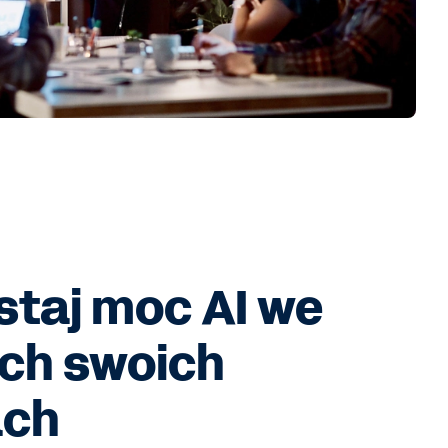
taj moc AI we
ch swoich
ach