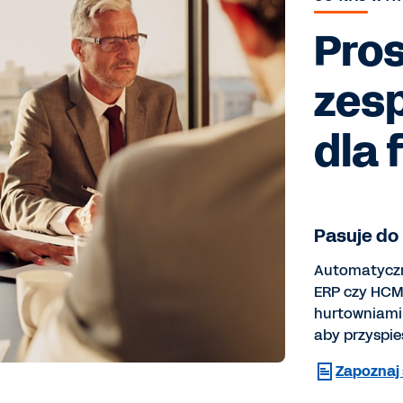
Pros
zes
dla 
Pasuje do
Automatyczn
ERP czy HCM,
hurtowniami 
aby przyspie
Zapoznaj 