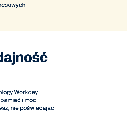
znesowych
dajność
nology Workday
 pamięć i moc
esz, nie poświęcając