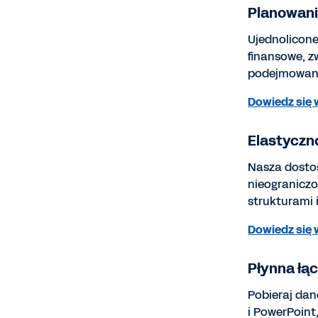
Planowani
Ujednolicone
finansowe, z
podejmowanie
Dowiedz się 
Elastyczn
Nasza dosto
nieograniczo
strukturami 
Dowiedz się 
Płynna łą
Pobieraj dan
i PowerPoint