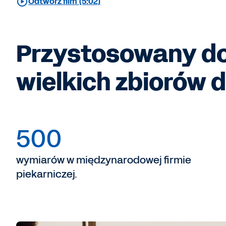
Odtwórz film (5:02)
Przystosowany do
wielkich zbiorów 
500
wymiarów w międzynarodowej firmie
piekarniczej.