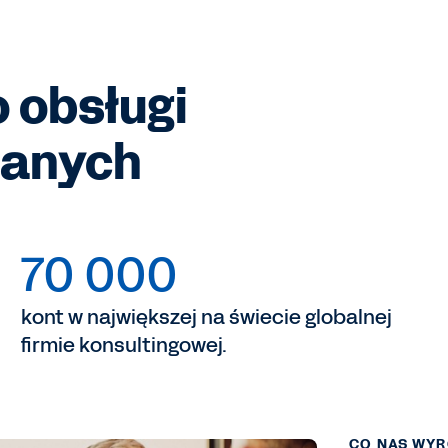
 obsługi
danych
70 000
kont w największej na świecie globalnej
firmie konsultingowej.
CO NAS WYR