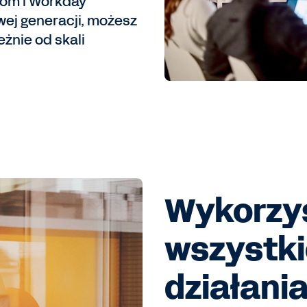
iom i Workday
owej generacji, możesz
żnie od skali
Wykorzys
wszystki
działani