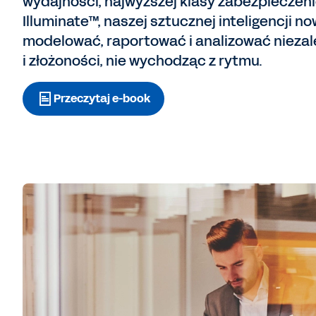
wydajności, najwyższej klasy zabezpieczen
Illuminate™, naszej sztucznej inteligencji n
modelować, raportować i analizować niezale
i złożoności, nie wychodząc z rytmu.
Przeczytaj e-book