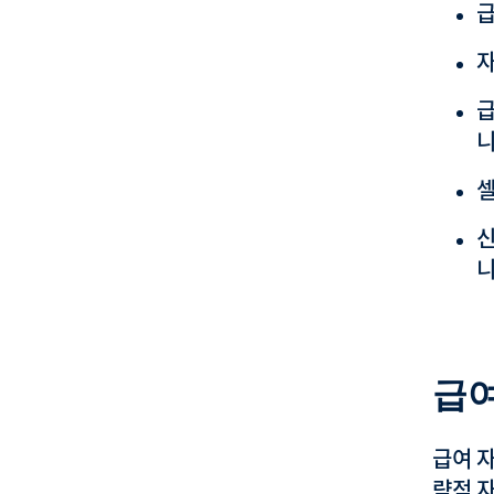
급
자
급
니
셀
신
니
급여
급여 
략적 