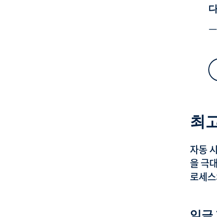
다
—
최고
자동 
을 극
로세스
임금