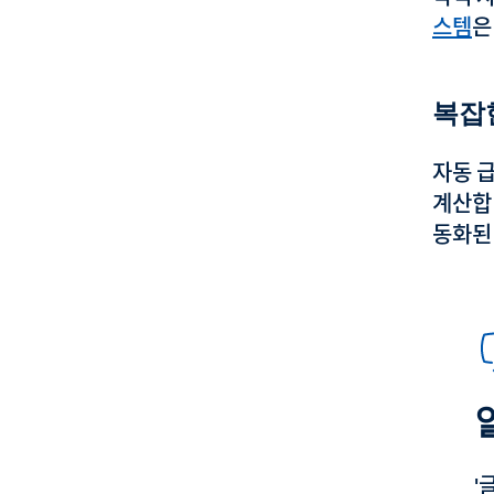
스템
은
복잡
자동 
계산합
동화된
'