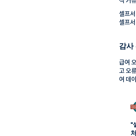
적 커
셀프서
셀프서
감사
급여 
고 오
여 데
"
처