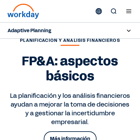
Adaptive Planning
PLANIFICACIÓN Y ANÁLISIS FINANCIEROS
Información general
FP&A: aspectos
Capacidades de IA
básicos
Productos
Casos de uso
La planificación y los análisis financieros
ayudan a mejorar la toma de decisiones
Sectores
y a gestionar la incertidumbre
Recursos
empresarial.
Precios
Más información