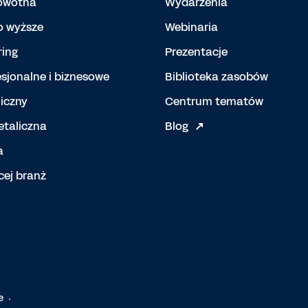
rowotna
Wydarzenia
o wyższe
Webinaria
ing
Prezentacje
esjonalne i biznesowe
Biblioteka zasobów
iczny
Centrum tematów
etaliczna
Blog
a
cej branż
e