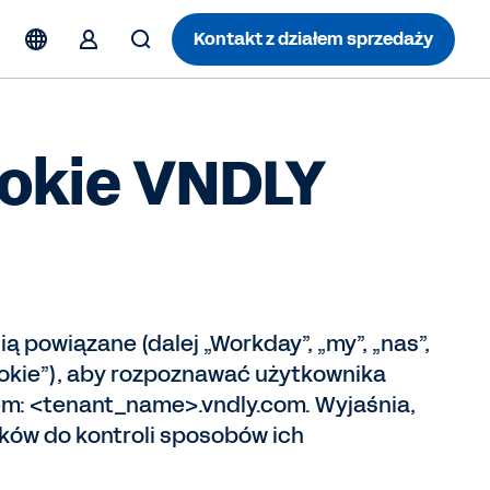
Kontakt z działem sprzedaży
ookie VNDLY
ią powiązane (dalej „Workday”, „my”, „nas”,
cookie”), aby rozpoznawać użytkownika
sem: <tenant_name>.vndly.com. Wyjaśnia,
ików do kontroli sposobów ich