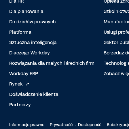
Dla HR
Opieka zd
Dla planowania
Szkolnictw
Do działów prawnych
Manufactur
Platforma
Usługi prof
Sztuczna inteligencja
Sektor publ
Dlaczego Workday
Sprzedaż d
Rozwiązania dla małych i średnich firm
Technologi
Workday ERP
Zobacz wię
Rynek
Doświadczenie klienta
Partnerzy
Informacje prawne
Prywatność
Dostępność
Subskrypcj