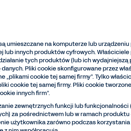
tóre są umieszczane na komputerze lub urządzen
lnej lub innych produktów cyfrowych. Właścici
 działanie tych produktów (lub ich wydajniejsz
ę danych. Pliki cookie skonfigurowane przez wła
 „plikami cookie tej samej firmy”. Tylko właśc
ki cookie tej samej firmy. Pliki cookie tworzon
okie innych firm”.
zanie zewnętrznych funkcji lub funkcjonalności 
ch) za pośrednictwem lub w ramach produktu cy
enie użytkownika zarówno podczas korzystania 
e z nim współpracują.